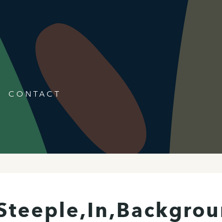
CONTACT
Steeple,In,Backgrou