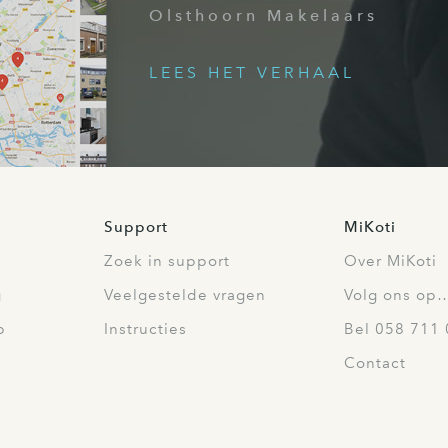
Olsthoorn Makelaars
LEES HET VERHAAL
Support
MiKoti
Zoek in support
Over MiKoti
g
Veelgestelde vragen
Volg ons op
p
Instructies
Bel 058 711 
Contact