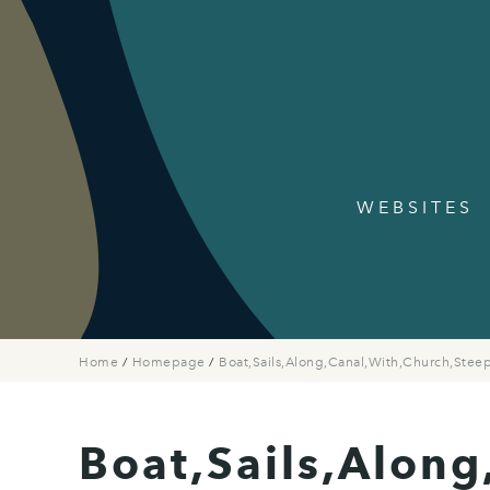
WEBSITES
Home
/
Homepage
/
Boat,Sails,Along,Canal,With,Church,Steep
Boat,Sails,Along