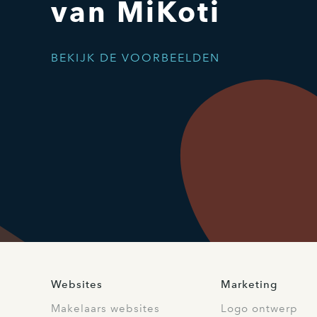
van MiKoti
BEKIJK DE VOORBEELDEN
Websites
Marketing
Makelaars websites
Logo ontwerp