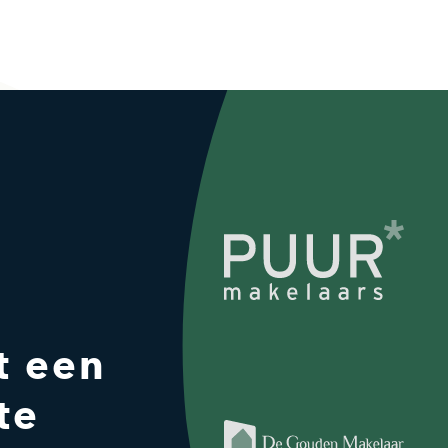
t een
te