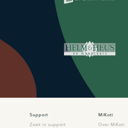
Support
MiKoti
Zoek in support
Over MiKoti