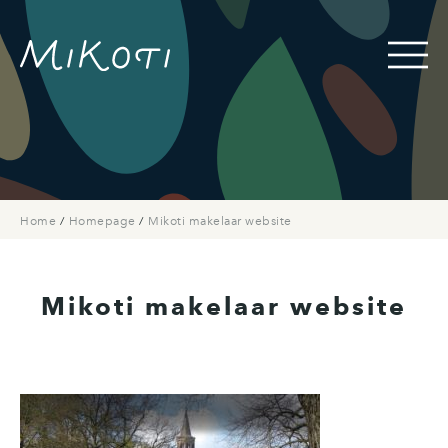
Home
/
Homepage
/
Mikoti makelaar website
Mikoti makelaar website