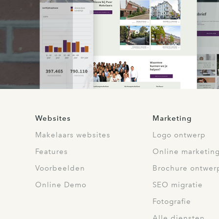
Websites
Marketing
Makelaars websites
Logo ontwerp
Features
Online marketin
Voorbeelden
Brochure ontwer
Online Demo
SEO migratie
Fotografie
Alle diensten