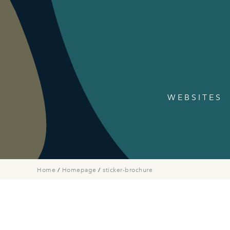
WEBSITES
Home
/
Homepage
/
sticker-brochure