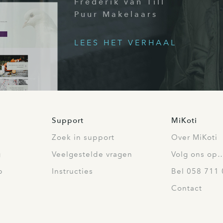
Frederik van Till
Puur Makelaars
LEES HET VERHAAL
Support
MiKoti
Zoek in support
Over MiKoti
g
Veelgestelde vragen
Volg ons op
p
Instructies
Bel 058 711 
Contact