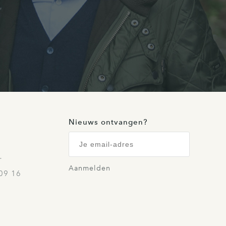
Nieuws ontvangen?
…
Aanmelden
09 16