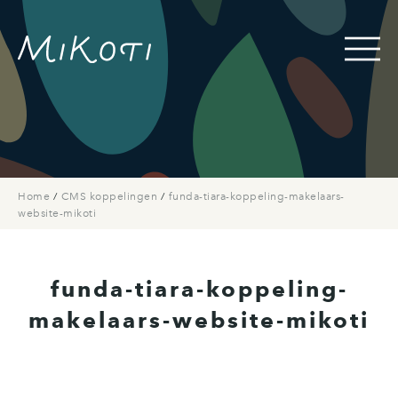
Home
/
CMS koppelingen
/
funda-tiara-koppeling-makelaars-
website-mikoti
funda-tiara-koppeling-
makelaars-website-mikoti