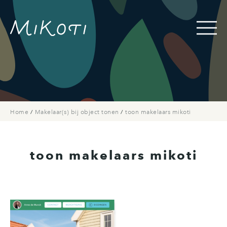
Home
/
Makelaar(s) bij object tonen
/
toon makelaars mikoti
toon makelaars mikoti