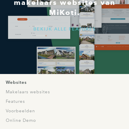
makelaars websites van
MiKoti.
BEKIJK ALLE FEATURES
Websites
Makelaars websites
Features
Voorbeelden
Online Demo