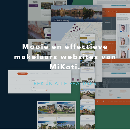
Mooie en effectieve
makelaars websites van
MiKoti.
BEKIJK ALLE FEATURES