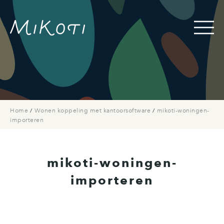
Home
/
Wonen koppeling met kantoorsoftware
/
mikoti-woningen-
importeren
mikoti-woningen-
importeren