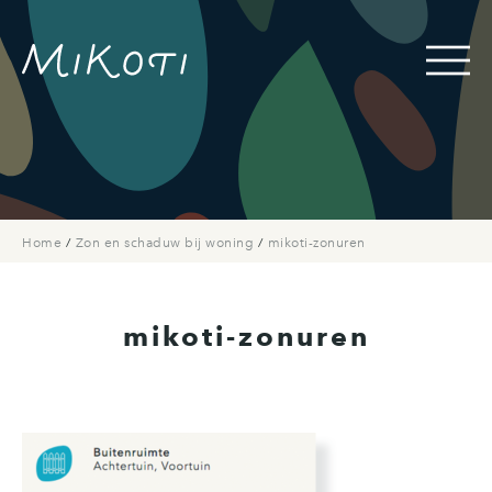
Home
/
Zon en schaduw bij woning
/
mikoti-zonuren
mikoti-zonuren