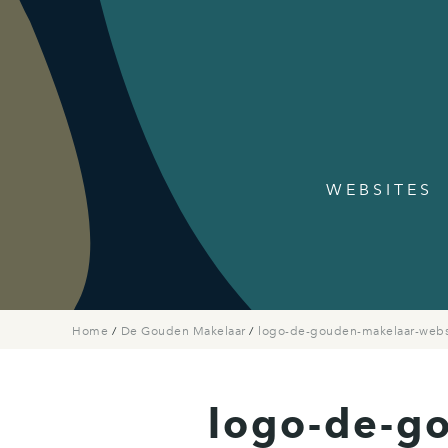
WEBSITES
Home
/
De Gouden Makelaar
/
logo-de-gouden-makelaar-webs
logo-de-g