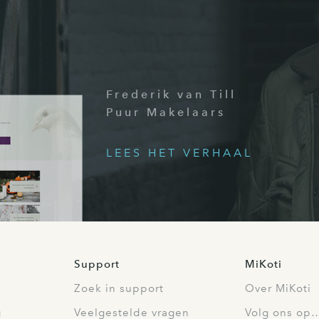
Frederik van Till
Puur Makelaars
LEES HET VERHAAL
Support
MiKoti
Zoek in support
Over MiKoti
g
Veelgestelde vragen
Volg ons op