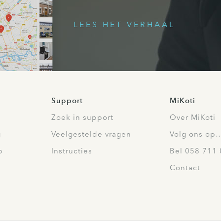
LEES HET VERHAAL
Support
MiKoti
Zoek in support
Over MiKoti
g
Veelgestelde vragen
Volg ons op
p
Instructies
Bel 058 711 
Contact