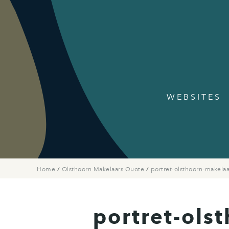
WEBSITES
Home
/
Olsthoorn Makelaars Quote
/
portret-olsthoorn-makelaa
portret-ols