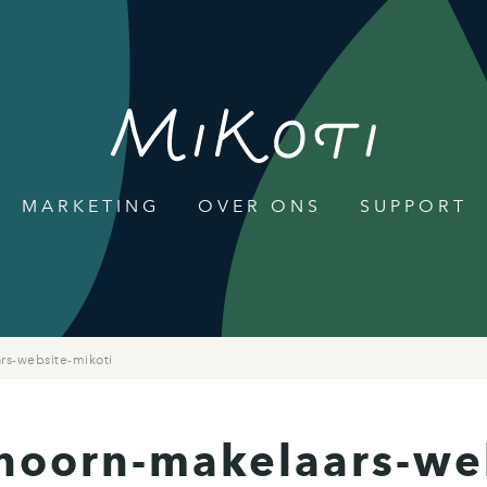
MARKETING
OVER ONS
SUPPORT
rs-website-mikoti
thoorn-makelaars-we