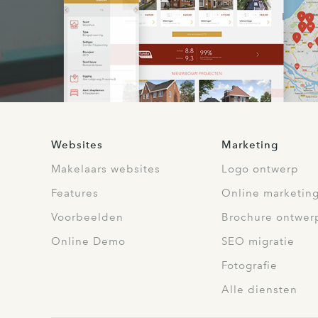
Websites
Marketing
Makelaars websites
Logo ontwerp
Features
Online marketin
Voorbeelden
Brochure ontwer
Online Demo
SEO migratie
Fotografie
Alle diensten