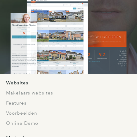
Websites
Makelaars websites
Features
Voorbeelden
Online Demo