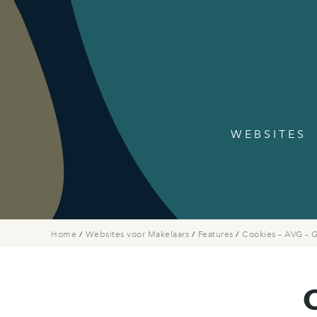
WEBSITES
Home
/
Websites voor Makelaars
/
Features
/
Cookies – AVG – 