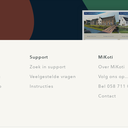
Support
MiKoti
Zoek in support
Over MiKoti
g
Veelgestelde vragen
Volg ons op
p
Instructies
Bel 058 711 
Contact