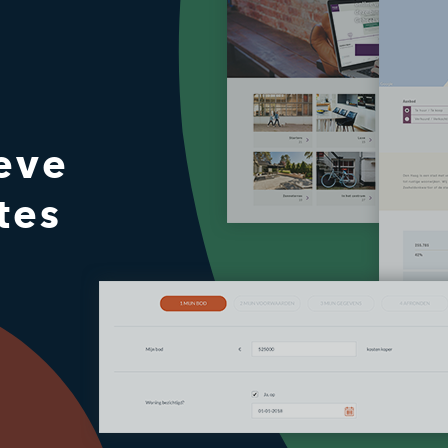
eve
tes