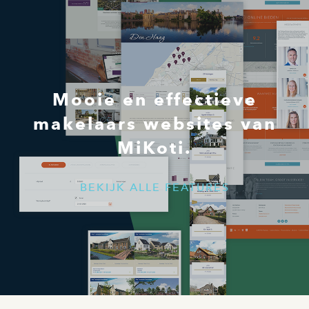
Mooie en effectieve
makelaars websites van
MiKoti.
BEKIJK ALLE FEATURES