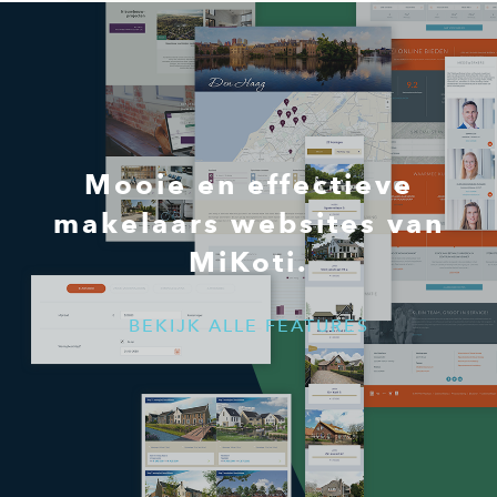
Mooie en effectieve
makelaars websites van
MiKoti.
BEKIJK ALLE FEATURES