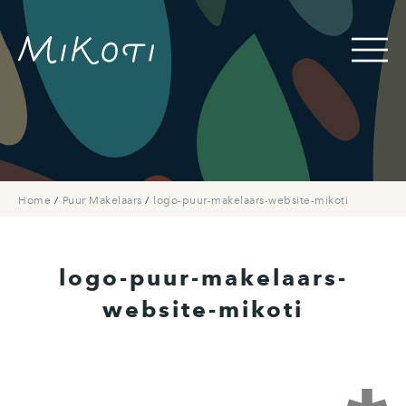
Home
/
Puur Makelaars
/
logo-puur-makelaars-website-mikoti
logo-puur-makelaars-
website-mikoti