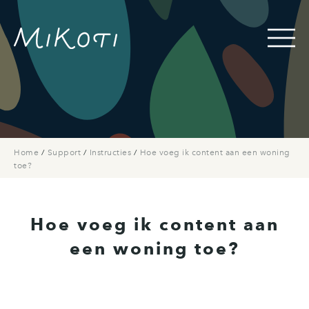
Home
/
Support
/
Instructies
/
Hoe voeg ik content aan een woning
toe?
Hoe voeg ik content aan
een woning toe?