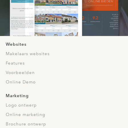
Websites
Makelaars websites
Features
Voorbeelden
Online Demo
Marketing
Logo ontwerp
Online marketing
Brochure ontwerp