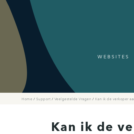
WEBSITES
Home
/
Support
/
Veelgestelde Vragen
/
Kan ik de verkoper a
Kan ik de v