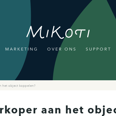
MARKETING
OVER ONS
SUPPORT
an het object koppelen?
erkoper aan het obje