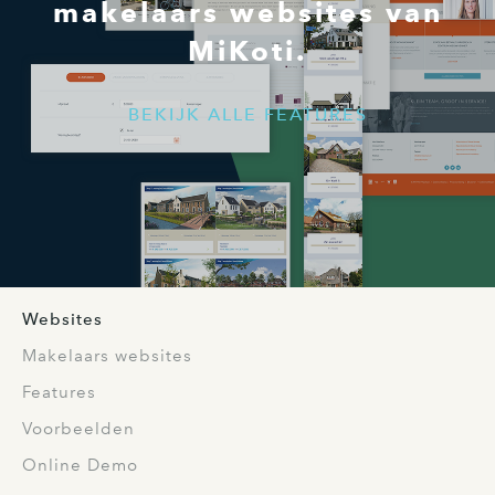
makelaars websites van
MiKoti.
BEKIJK ALLE FEATURES
Websites
Makelaars websites
Features
Voorbeelden
Online Demo