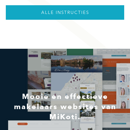
ALLE INSTRUCTIES
Mooie en effectieve
makelaars websites van
MiKoti.