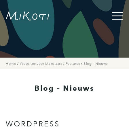
Home
/
Websites voor Makelaars
/
Features
/
Blog – Nieuws
Blog – Nieuws
WORDPRESS