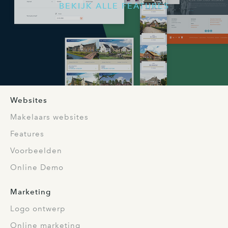
BEKIJK ALLE FEATURES
Websites
Makelaars websites
Features
Voorbeelden
Online Demo
Marketing
Logo ontwerp
Online marketing