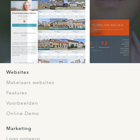
Websites
Makelaars websites
Features
Voorbeelden
Online Demo
Marketing
Logo ontwerp